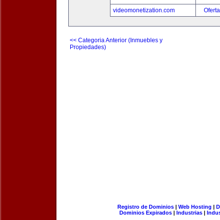
videomonetization.com
Oferta
<< Categoria Anterior (Inmuebles y
Propiedades)
Registro de Dominios
|
Web Hosting
|
D
Dominios Expirados
|
Industrias
|
Indu