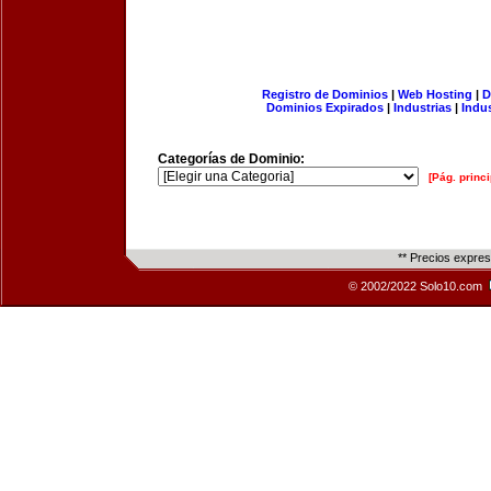
Registro de Dominios
|
Web Hosting
|
D
Dominios Expirados
|
Industrias
|
Indu
Categorías de Dominio:
[Pág. princi
** Precios expre
© 2002/2022 Solo10.com