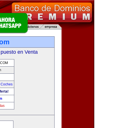
com
 puesto en Venta
.COM
m
y Coches
ferta!
om
tas