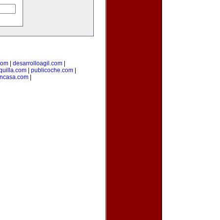
com
|
desarrolloagil.com
|
uilla.com
|
publicoche.com
|
encasa.com
|