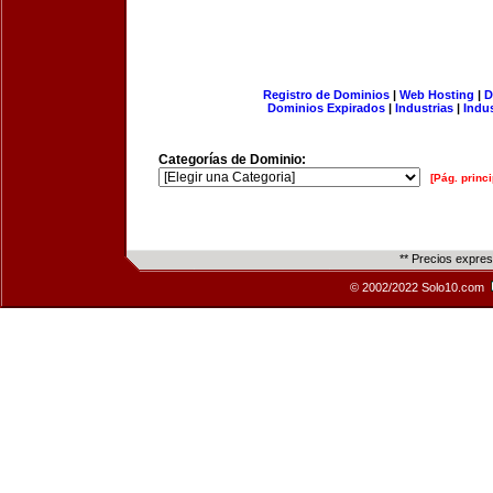
Registro de Dominios
|
Web Hosting
|
D
Dominios Expirados
|
Industrias
|
Indu
Categorías de Dominio:
[Pág. princi
** Precios expre
© 2002/2022 Solo10.com