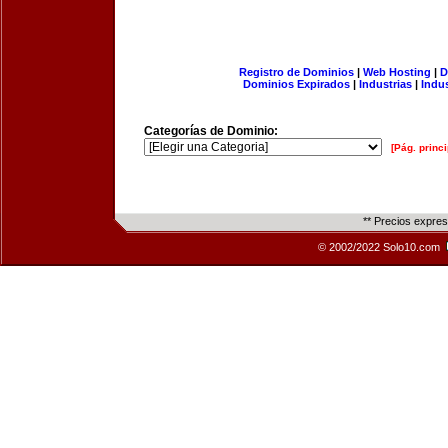
Registro de Dominios
|
Web Hosting
|
D
Dominios Expirados
|
Industrias
|
Indu
Categorías de Dominio:
[Pág. princi
** Precios expre
© 2002/2022 Solo10.com