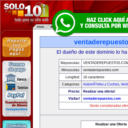
ventaderepuest
El dueño de este dominio lo ha
Mayusculas:
VENTADEREPUESTOS.CO
Minusculas:
ventaderepuestos.com
Longitud:
16 caracteres
Categorias:
AutomÃ³viles y Coches
,
Vent
Precio:
Realizar una oferta!
Visitar!
ventaderepuestos.com
Serán consideradas ofer
Realizar una Oferta