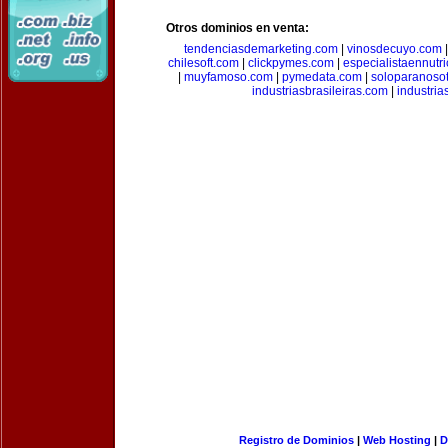
Otros dominios en venta:
tendenciasdemarketing.com
|
vinosdecuyo.com
chilesoft.com
|
clickpymes.com
|
especialistaennutr
|
muyfamoso.com
|
pymedata.com
|
soloparanoso
industriasbrasileiras.com
|
industria
Registro de Dominios
|
Web Hosting
|
D