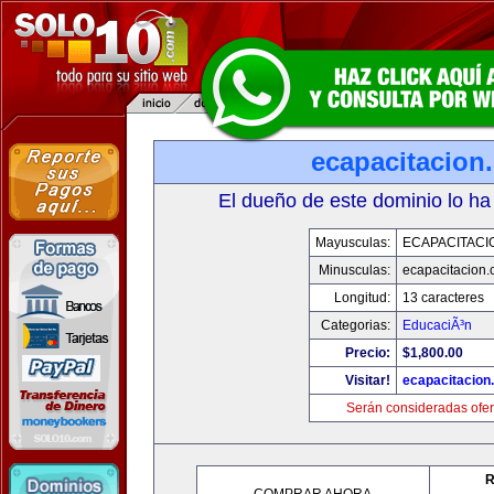
ecapacitacion
El dueño de este dominio lo ha
Mayusculas:
ECAPACITACI
Minusculas:
ecapacitacion
Longitud:
13 caracteres
Categorias:
EducaciÃ³n
Precio:
$1,800.00
Visitar!
ecapacitacion
Serán consideradas ofer
R