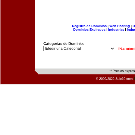
Registro de Dominios
|
Web Hosting
|
D
Dominios Expirados
|
Industrias
|
Indu
Categorías de Dominio:
[Pág. princi
** Precios expre
© 2002/2022 Solo10.com