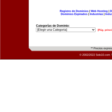
Registro de Dominios
|
Web Hosting
|
D
Dominios Expirados
|
Industrias
|
Indu
Categorías de Dominio:
[Pág. princi
** Precios expre
© 2002/2022 Solo10.com