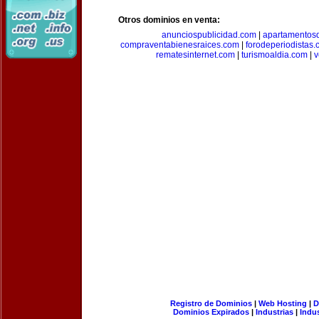
Otros dominios en venta:
anunciospublicidad.com
|
apartamentos
compraventabienesraices.com
|
forodeperiodistas
rematesinternet.com
|
turismoaldia.com
|
v
Registro de Dominios
|
Web Hosting
|
D
Dominios Expirados
|
Industrias
|
Indu