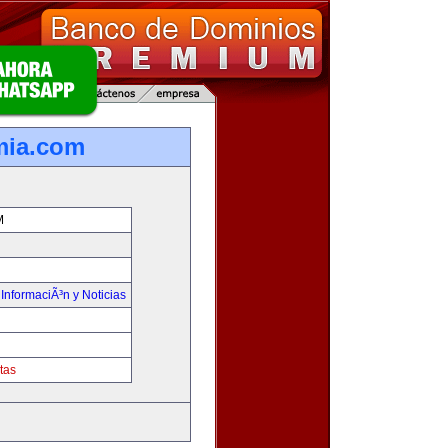
mia.com
M
,
InformaciÃ³n y Noticias
tas