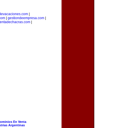
devacaciones.com
|
.com
|
gestiondeempresa.com
|
entadechacras.com
|
ominios En Venta
strias Argentinas