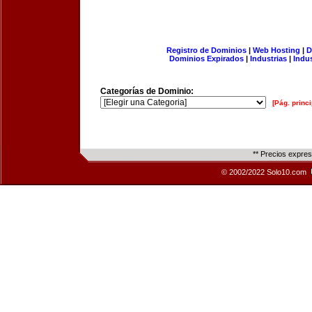
Registro de Dominios
|
Web Hosting
|
D
Dominios Expirados
|
Industrias
|
Indu
Categorías de Dominio:
[Pág. princi
** Precios expre
© 2002/2022 Solo10.com