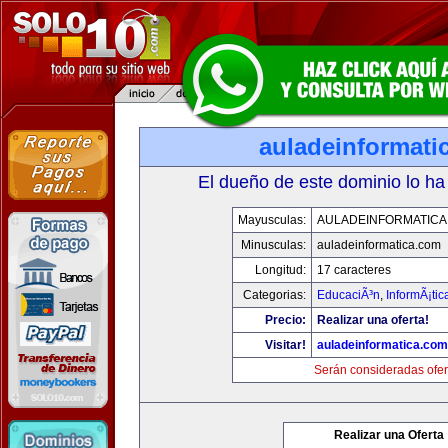
auladeinformati
El dueño de este dominio lo ha
Mayusculas:
AULADEINFORMATICA
Minusculas:
auladeinformatica.com
Longitud:
17 caracteres
Categorias:
EducaciÃ³n
,
InformÃ¡ti
Precio:
Realizar una oferta!
Visitar!
auladeinformatica.com
Serán consideradas ofer
Realizar una Oferta