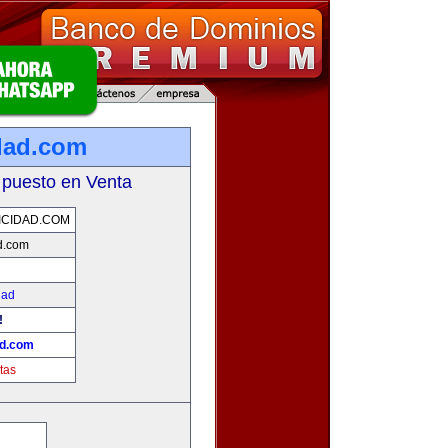
dad.com
 puesto en Venta
CIDAD.COM
d.com
dad
!
ad.com
tas