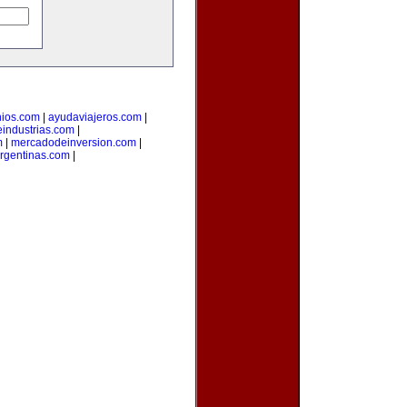
nios.com
|
ayudaviajeros.com
|
industrias.com
|
m
|
mercadodeinversion.com
|
rgentinas.com
|