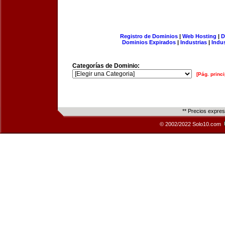
Registro de Dominios
|
Web Hosting
|
D
Dominios Expirados
|
Industrias
|
Indu
Categorías de Dominio:
[Pág. princi
** Precios expre
© 2002/2022 Solo10.com