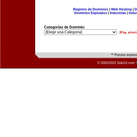
Registro de Dominios
|
Web Hosting
|
D
Dominios Expirados
|
Industrias
|
Indu
Categorías de Dominio:
[Pág. princi
** Precios expre
© 2002/2022 Solo10.com