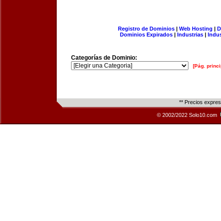
Registro de Dominios
|
Web Hosting
|
D
Dominios Expirados
|
Industrias
|
Indu
Categorías de Dominio:
[Pág. princi
** Precios expre
© 2002/2022 Solo10.com