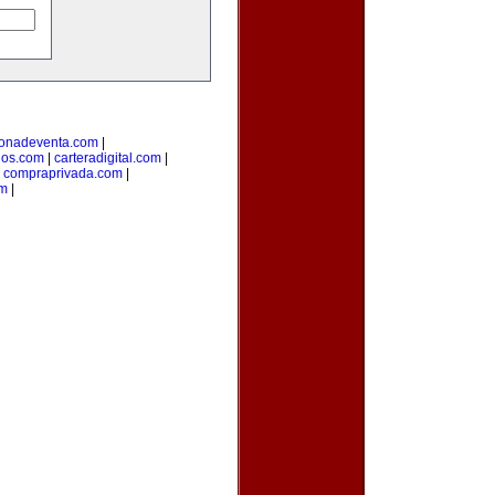
onadeventa.com
|
dos.com
|
carteradigital.com
|
|
compraprivada.com
|
om
|