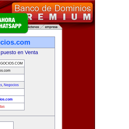
ocios.com
 puesto en Venta
EGOCIOS.COM
os.com
as
,
Negocios
ios.com
tas