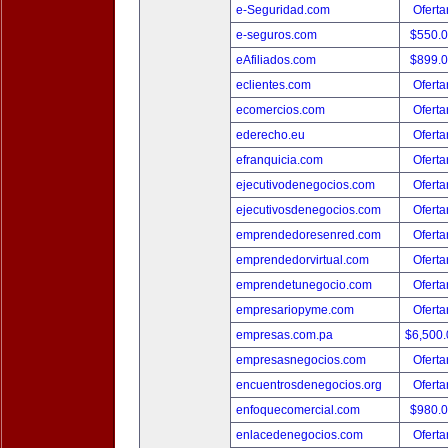
e-Seguridad.com
Oferta
e-seguros.com
$550.
eAfiliados.com
$899.
eclientes.com
Oferta
ecomercios.com
Oferta
ederecho.eu
Oferta
efranquicia.com
Oferta
ejecutivodenegocios.com
Oferta
ejecutivosdenegocios.com
Oferta
emprendedoresenred.com
Oferta
emprendedorvirtual.com
Oferta
emprendetunegocio.com
Oferta
empresariopyme.com
Oferta
empresas.com.pa
$6,500
empresasnegocios.com
Oferta
encuentrosdenegocios.org
Oferta
enfoquecomercial.com
$980.
enlacedenegocios.com
Oferta