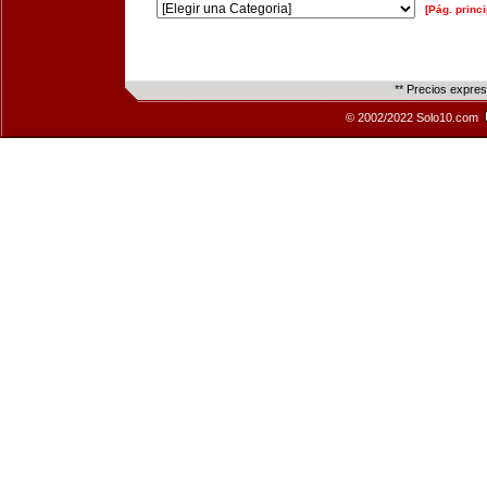
[Pág. princi
** Precios expre
© 2002/2022 Solo10.com