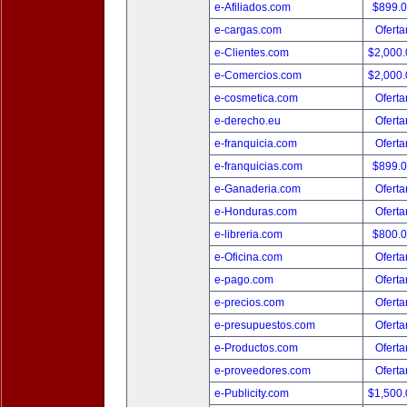
e-Afiliados.com
$899.
e-cargas.com
Oferta
e-Clientes.com
$2,000
e-Comercios.com
$2,000
e-cosmetica.com
Oferta
e-derecho.eu
Oferta
e-franquicia.com
Oferta
e-franquicias.com
$899.
e-Ganaderia.com
Oferta
e-Honduras.com
Oferta
e-libreria.com
$800.
e-Oficina.com
Oferta
e-pago.com
Oferta
e-precios.com
Oferta
e-presupuestos.com
Oferta
e-Productos.com
Oferta
e-proveedores.com
Oferta
e-Publicity.com
$1,500