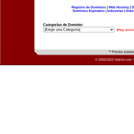
Registro de Dominios
|
Web Hosting
|
D
Dominios Expirados
|
Industrias
|
Indu
Categorías de Dominio:
[Pág. princi
** Precios expre
© 2002/2022 Solo10.com