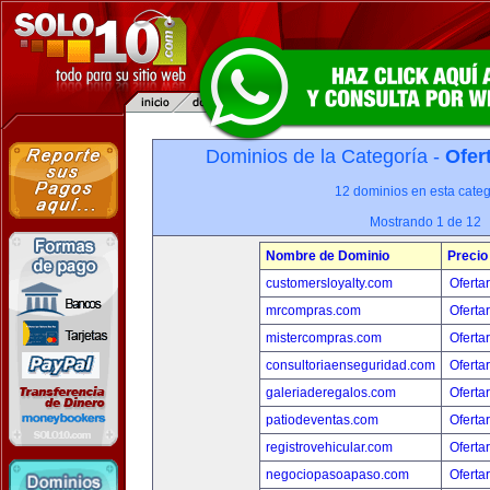
Dominios de la Categoría -
Ofer
12 dominios en esta categ
Mostrando 1 de 12
Nombre de Dominio
Precio
customersloyalty.com
Oferta
mrcompras.com
Oferta
mistercompras.com
Oferta
consultoriaenseguridad.com
Oferta
galeriaderegalos.com
Oferta
patiodeventas.com
Oferta
registrovehicular.com
Oferta
negociopasoapaso.com
Oferta