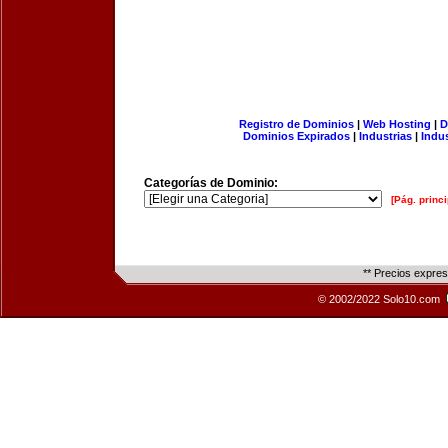
Registro de Dominios
|
Web Hosting
|
D
Dominios Expirados
|
Industrias
|
Indu
Categorías de Dominio:
[Pág. princi
** Precios expre
© 2002/2022 Solo10.com